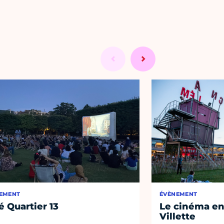
EMENT
ÉVÈNEMENT
é Quartier 13
Le cinéma en 
Villette