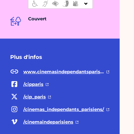
Couvert
Plus d'infos
www.cinemasindependantsparisiens.fr
/cipparis
/cip_paris
/cinemas_independants_parisiens/
/cinemaindeparisiens