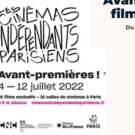
Avan
fil
Du 