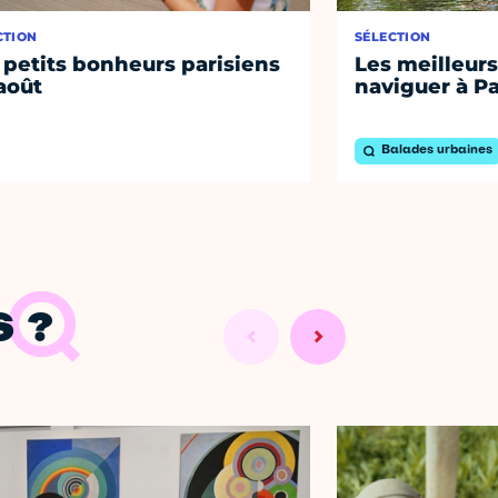
CTION
SÉLECTION
 petits bonheurs parisiens
Les meilleurs
août
naviguer à Pa
Balades urbaines
 ?