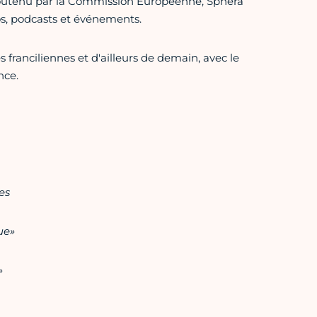
 soutenu par la Commission Européenne, Sphera
éos, podcasts et événements.
franciliennes et d'ailleurs de demain, avec le
nce.
es
ue»
»