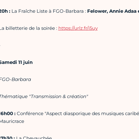
20h :
La Fraîche Liste à FGO-Barbara :
Felower, Annie Adaa 
La billetterie de la soirée :
https://urlz.fr/i5uy
-
Samedi 11 juin
FGO-Barbara
Thématique "Transmission & création"
16h00 :
Conférence "Aspect diasporique des musiques caribée
Mauricrace
17h30 :
La Chevauchée