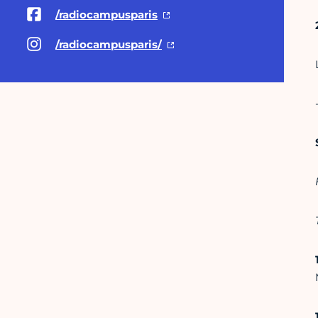
/radiocampusparis
/radiocampusparis/