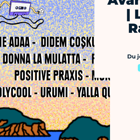
Avan
| 
R
Du j