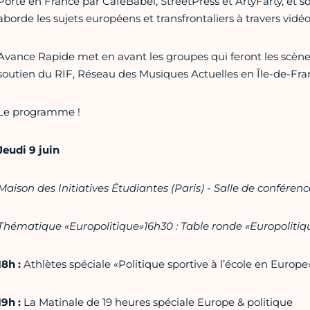
Porté en France par CaféBabel, StreetPress et ArtyFarty, et
aborde les sujets européens et transfrontaliers à travers vid
Avance Rapide met en avant les groupes qui feront les scènes 
soutien du RIF, Réseau des Musiques Actuelles en Île-de-Fra
Le programme !
Jeudi 9 juin
Maison des Initiatives Étudiantes (Paris) - Salle de conférenc
Thématique «Europolitique»16h30 : Table ronde «Europolitiq
18h :
Athlètes spéciale «Politique sportive à l’école en Europe
19h :
La Matinale de 19 heures spéciale Europe & politique