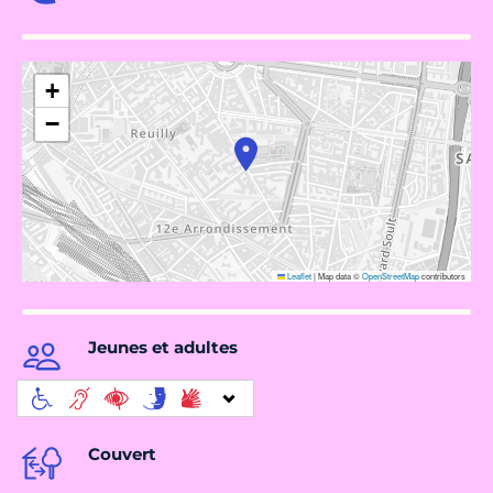
+
−
Leaflet
|
Map data ©
OpenStreetMap
contributors
Jeunes et adultes
Couvert