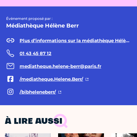
Évènement proposé par :
Médiathèque Hélène Berr
Plus d’informations sur la médiathèque Hélène Berr
01 43 45 87 12
mediatheque.helene-berr@paris.fr
/mediatheque.Helene.Berr/
/bibheleneberr/
À LIRE AUSSI