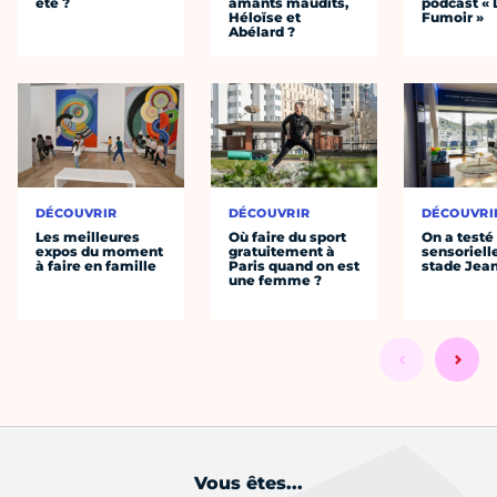
été ?
amants maudits,
podcast « 
Héloïse et
Fumoir »
Abélard ?
DÉCOUVRIR
DÉCOUVRIR
DÉCOUVRI
Les meilleures
Où faire du sport
On a testé 
expos du moment
gratuitement à
sensoriell
à faire en famille
Paris quand on est
stade Jea
une femme ?
Vous êtes...