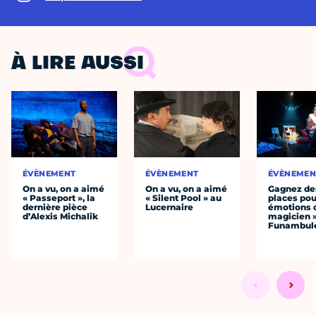
À LIRE AUSSI
ÉVÈNEMENT
ÉVÈNEMENT
ÉVÈNEMEN
On a vu, on a aimé
On a vu, on a aimé
Gagnez de
« Passeport », la
« Silent Pool » au
places pou
dernière pièce
Lucernaire
émotions 
d’Alexis Michalik
magicien 
Funambul