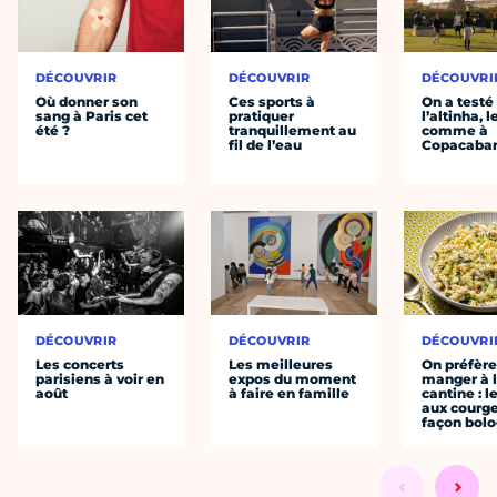
DÉCOUVRIR
DÉCOUVRIR
DÉCOUVRI
Où donner son
Ces sports à
On a testé
sang à Paris cet
pratiquer
l’altinha, l
été ?
tranquillement au
comme à
fil de l’eau
Copacaba
DÉCOUVRIR
DÉCOUVRIR
DÉCOUVRI
Les concerts
Les meilleures
On préfèr
parisiens à voir en
expos du moment
manger à 
août
à faire en famille
cantine : l
aux courge
façon bol