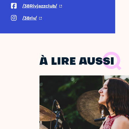
/38Rivjazzclub/
/38riv/
À LIRE AUSSI