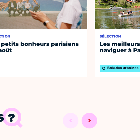
CTION
SÉLECTION
 petits bonheurs parisiens
Les meilleurs
août
naviguer à Pa
Balades urbaines
 ?