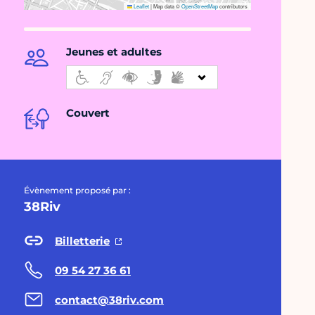
Leaflet
|
Map data ©
OpenStreetMap
contributors
Jeunes et adultes
Couvert
Évènement proposé par :
38Riv
Billetterie
09 54 27 36 61
contact@38riv.com