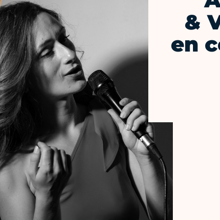
A
& V
en c