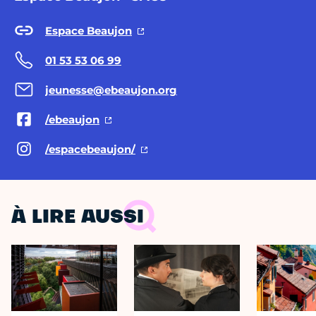
Espace Beaujon
01 53 53 06 99
jeunesse@ebeaujon.org
/ebeaujon
/espacebeaujon/
À LIRE AUSSI