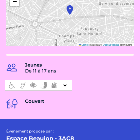
−
Leaflet
|
Map data ©
OpenStreetMap
contributors
Jeunes
De 11 à 17 ans
Couvert
Évènement proposé par :
Espace Beaujon - 3AC8