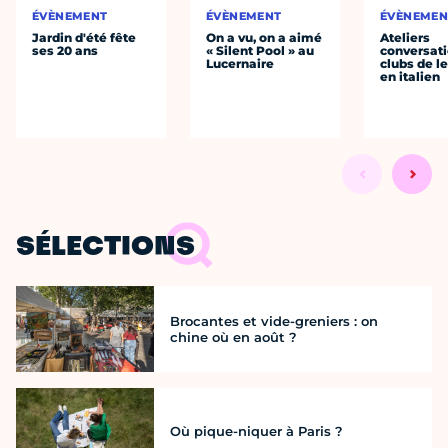
ÉVÈNEMENT
ÉVÈNEMENT
ÉVÈNEMEN
Jardin d'été fête
On a vu, on a aimé
Ateliers
ses 20 ans
« Silent Pool » au
conversati
Lucernaire
clubs de l
en italien
SÉLECTIONS
Brocantes et vide-greniers : on
chine où en août ?
Où pique-niquer à Paris ?