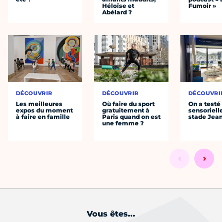
Héloïse et
Fumoir »
Abélard ?
DÉCOUVRIR
DÉCOUVRIR
DÉCOUVRI
Les meilleures
Où faire du sport
On a testé 
expos du moment
gratuitement à
sensoriell
à faire en famille
Paris quand on est
stade Jea
une femme ?
Vous êtes...