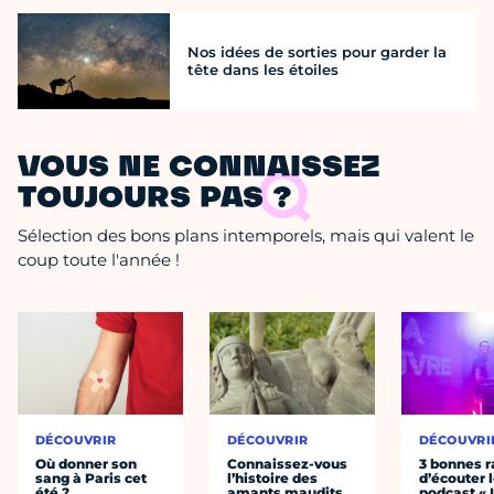
Nos idées de sorties pour garder la
tête dans les étoiles
VOUS NE CONNAISSEZ
TOUJOURS PAS ?
Sélection des bons plans intemporels, mais qui valent le
coup toute l'année !
DÉCOUVRIR
DÉCOUVRIR
DÉCOUVRI
Où donner son
Connaissez-vous
3 bonnes r
sang à Paris cet
l’histoire des
d’écouter 
été ?
amants maudits,
podcast « 