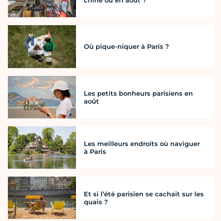
chine où en août ?
Où pique-niquer à Paris ?
Les petits bonheurs parisiens en
août
Les meilleurs endroits où naviguer
à Paris
Et si l’été parisien se cachait sur les
quais ?