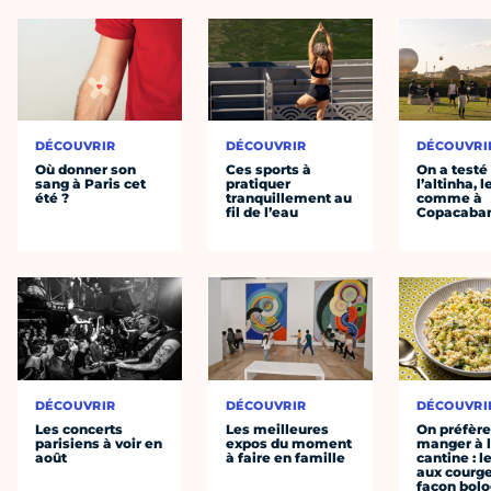
DÉCOUVRIR
DÉCOUVRIR
DÉCOUVRI
Où donner son
Ces sports à
On a testé
sang à Paris cet
pratiquer
l’altinha, l
été ?
tranquillement au
comme à
fil de l’eau
Copacaba
DÉCOUVRIR
DÉCOUVRIR
DÉCOUVRI
Les concerts
Les meilleures
On préfèr
parisiens à voir en
expos du moment
manger à 
août
à faire en famille
cantine : l
aux courge
façon bol