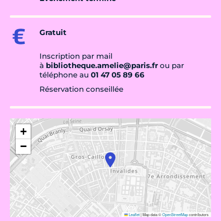
Gratuit
Inscription par mail
à
bibliotheque.amelie@paris.fr
ou par
téléphone au
01 47 05 89 66
Réservation conseillée
+
−
Leaflet
|
Map data ©
OpenStreetMap
contributors