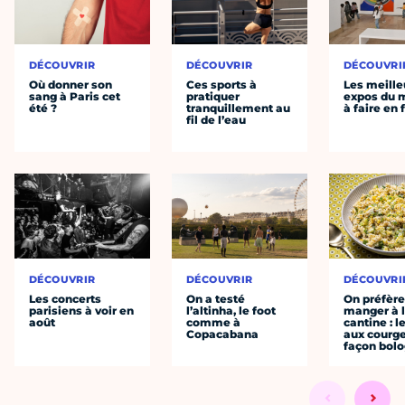
DÉCOUVRIR
DÉCOUVRIR
DÉCOUVRI
Où donner son
Ces sports à
Les meille
sang à Paris cet
pratiquer
expos du
été ?
tranquillement au
à faire en 
fil de l’eau
DÉCOUVRIR
DÉCOUVRIR
DÉCOUVRI
Les concerts
On a testé
On préfèr
parisiens à voir en
l’altinha, le foot
manger à 
août
comme à
cantine : l
Copacabana
aux courge
façon bol