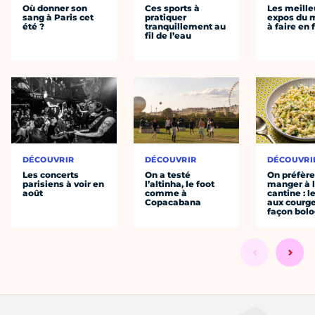
Où donner son
Ces sports à
Les meille
sang à Paris cet
pratiquer
expos du
été ?
tranquillement au
à faire en 
fil de l’eau
DÉCOUVRIR
DÉCOUVRIR
DÉCOUVRI
Les concerts
On a testé
On préfèr
parisiens à voir en
l’altinha, le foot
manger à 
août
comme à
cantine : l
Copacabana
aux courge
façon bol