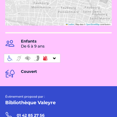
Leaflet
|
Map data ©
OpenStreetMap
contributors
Enfants
De 6 à 9 ans
Couvert
Évènement proposé par :
Bibliothèque Valeyre
01 42 85 27 56