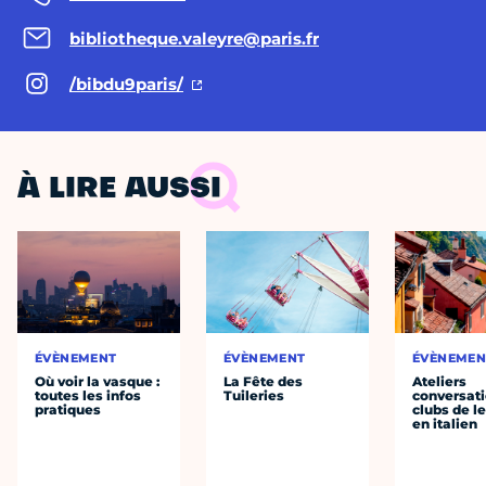
bibliotheque.valeyre@paris.fr
/bibdu9paris/
À LIRE AUSSI
ÉVÈNEMENT
ÉVÈNEMENT
ÉVÈNEMEN
Où voir la vasque :
La Fête des
Ateliers
toutes les infos
Tuileries
conversati
pratiques
clubs de l
en italien