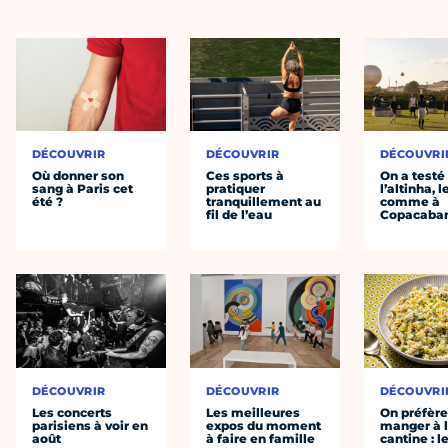
DÉCOUVRIR
DÉCOUVRIR
DÉCOUVRI
Où donner son
Ces sports à
On a testé
sang à Paris cet
pratiquer
l’altinha, l
été ?
tranquillement au
comme à
fil de l’eau
Copacaba
DÉCOUVRIR
DÉCOUVRIR
DÉCOUVRI
Les concerts
Les meilleures
On préfèr
parisiens à voir en
expos du moment
manger à 
août
à faire en famille
cantine : l