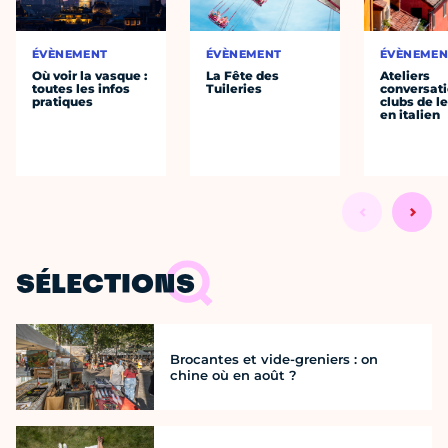
ÉVÈNEMENT
ÉVÈNEMENT
ÉVÈNEMEN
Où voir la vasque :
La Fête des
Ateliers
toutes les infos
Tuileries
conversati
pratiques
clubs de l
en italien
SÉLECTIONS
Brocantes et vide-greniers : on
chine où en août ?