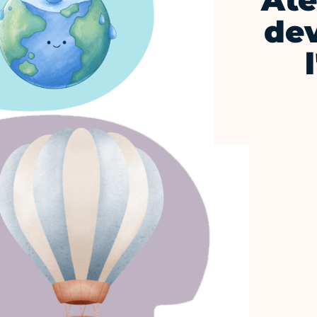
Ate
dev