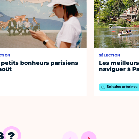
CTION
SÉLECTION
 petits bonheurs parisiens
Les meilleurs
août
naviguer à Pa
Balades urbaines
 ?