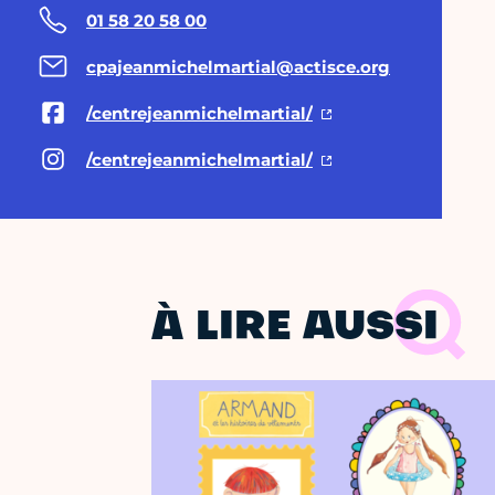
01 58 20 58 00
cpajeanmichelmartial@actisce.org
/centrejeanmichelmartial/
/centrejeanmichelmartial/
À LIRE AUSSI