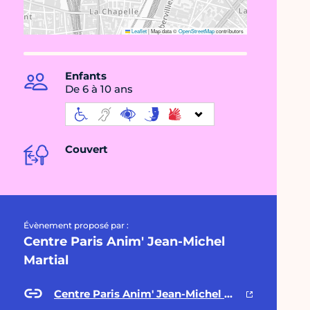
Leaflet
|
Map data ©
OpenStreetMap
contributors
Enfants
De 6 à 10 ans
Couvert
Évènement proposé par :
Centre Paris Anim' Jean-Michel
Martial
Centre Paris Anim' Jean-Michel Martial