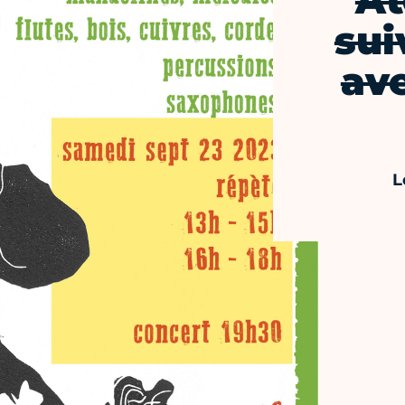
At
sui
av
L