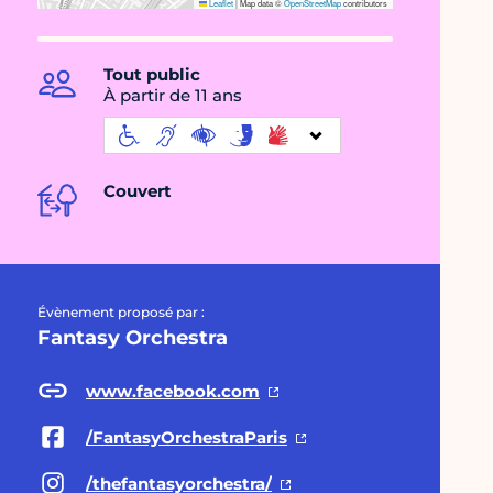
Leaflet
|
Map data ©
OpenStreetMap
contributors
Tout public
À partir de 11 ans
Couvert
Évènement proposé par :
Fantasy Orchestra
www.facebook.com
/FantasyOrchestraParis
/thefantasyorchestra/