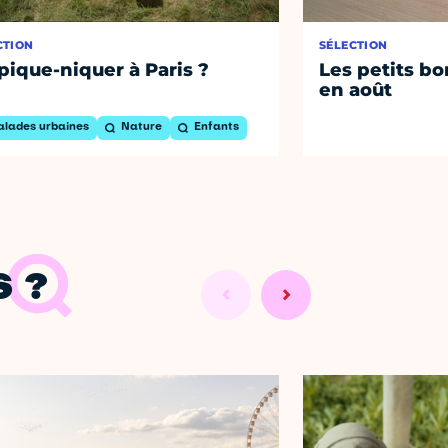
CTION
SÉLECTION
pique-niquer à Paris ?
Les petits bo
en août
alades urbaines
Nature
Enfants
 ?