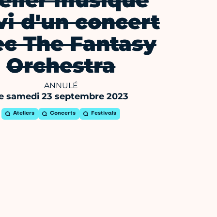
elier musique
vi d'un concert
ec The Fantasy
Orchestra
ANNULÉ
e samedi 23 septembre 2023
Ateliers
Concerts
Festivals