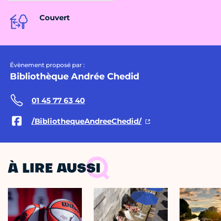
Couvert
Évènement proposé par :
Bibliothèque Andrée Chedid
01 45 77 63 40
/BibliothequeAndreeChedid/
À LIRE AUSSI