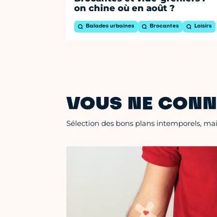
on chine où en août ?
Balades urbaines
Brocantes
Loisirs
VOUS NE CONN
Sélection des bons plans intemporels, mais