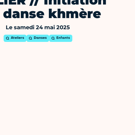
IER // Initiation
a danse khmère
Le samedi 24 mai 2025
Ateliers
Danses
Enfants