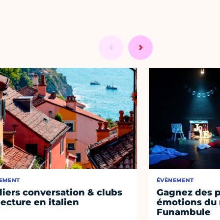
EMENT
ÉVÈNEMENT
liers conversation & clubs
Gagnez des p
lecture en italien
émotions du 
Funambule