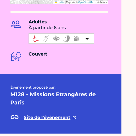
Leaflet
|
Map data ©
OpenStreetMap
contributors
Adultes
À partir de 6 ans
Couvert
Évènement proposé par :
M128 - Missions Etrangères de
Paris
Site de l'évènement