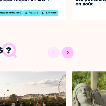
en août
alades urbaines
Nature
Enfants
 ?