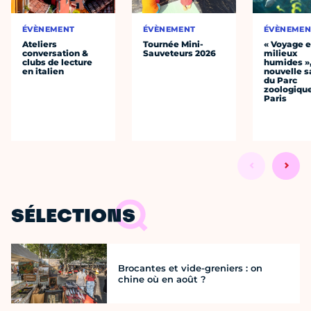
ÉVÈNEMENT
ÉVÈNEMENT
ÉVÈNEMEN
Ateliers
Tournée Mini-
« Voyage 
conversation &
Sauveteurs 2026
milieux
clubs de lecture
humides »,
en italien
nouvelle s
du Parc
zoologiqu
Paris
SÉLECTIONS
Brocantes et vide-greniers : on
chine où en août ?