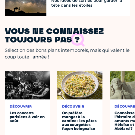
Nos idées de sorties pour garder la
tête dans les étoiles
VOUS NE CONNAISSEZ
TOUJOURS PAS ?
Sélection des bons plans intemporels, mais qui valent le
coup toute l'année !
DÉCOUVRIR
DÉCOUVRIR
DÉCOUVRI
Les concerts
On préfère
Connaisse
parisiens à voir en
manger à la
l’histoire 
août
cantine : les pâtes
amants ma
aux courgettes
Héloïse et
façon bolognaise
Abélard ?