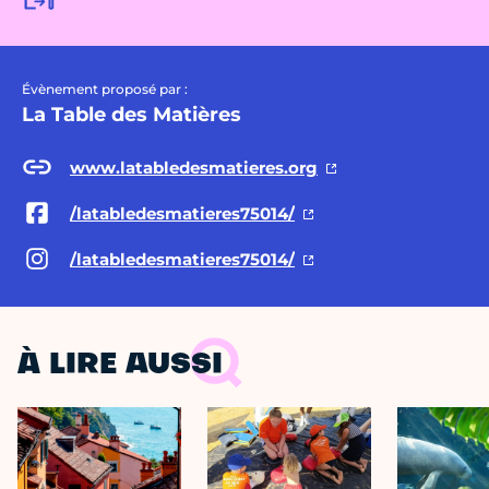
Évènement proposé par :
La Table des Matières
www.latabledesmatieres.org
/latabledesmatieres75014/
/latabledesmatieres75014/
À LIRE AUSSI