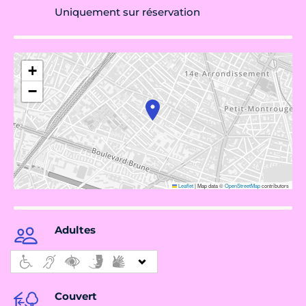
Uniquement sur réservation
+
−
Leaflet
|
Map data ©
OpenStreetMap
contributors
Adultes
Couvert