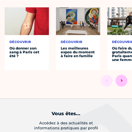
DÉCOUVRIR
DÉCOUVRIR
DÉCOUVRI
Où donner son
Les meilleures
Où faire d
sang à Paris cet
expos du moment
gratuitem
été ?
à faire en famille
Paris quan
une femm
Vous êtes...
Accédez à des actualités et
informations pratiques par profil