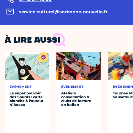
service.culturel@sorbonne-nouvelle.fr
À LIRE AUSSI
ÉVÈNEMENT
ÉVÈNEMENT
ÉVÈNEMEN
Le super pouvoir
Ateliers
Tournée Mi
des Sourds : carte
conversation &
Sauveteur
blanche à l'auteur
clubs de lecture
Nikesco
en italien