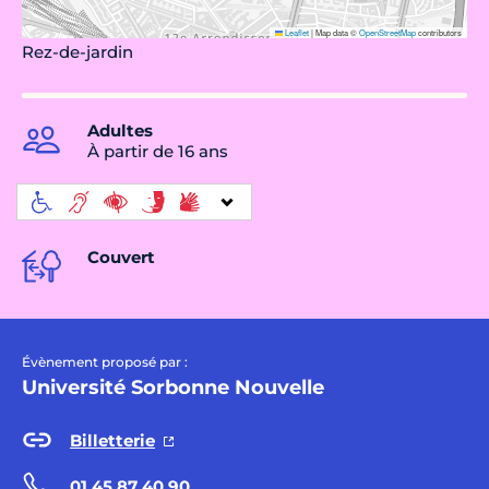
Leaflet
|
Map data ©
OpenStreetMap
contributors
Rez-de-jardin
Adultes
À partir de 16 ans
Couvert
Évènement proposé par :
Université Sorbonne Nouvelle
Billetterie
01 45 87 40 90