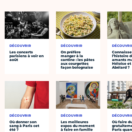
DÉCOUVRIR
DÉCOUVRIR
DÉCOUVRI
Les concerts
On préfère
Connaisse
parisiens à voir en
manger à la
l’histoire 
août
cantine : les pâtes
amants ma
aux courgettes
Héloïse et
façon bolognaise
Abélard ?
DÉCOUVRIR
DÉCOUVRIR
DÉCOUVRI
Où donner son
Les meilleures
Où faire d
sang à Paris cet
expos du moment
gratuitem
été ?
à faire en famille
Paris quan