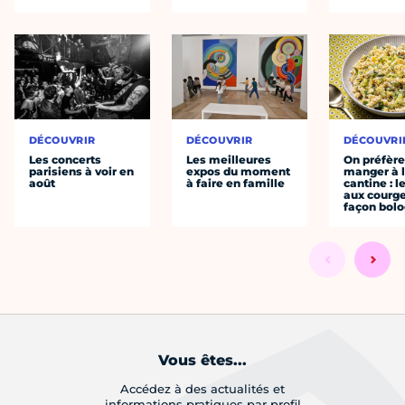
DÉCOUVRIR
DÉCOUVRIR
DÉCOUVRI
Les concerts
Les meilleures
On préfèr
parisiens à voir en
expos du moment
manger à 
août
à faire en famille
cantine : l
aux courge
façon bol
Vous êtes...
Accédez à des actualités et
informations pratiques par profil