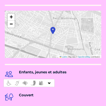
+
−
Leaflet
|
Map data ©
OpenStreetMap
contributors
Enfants, jeunes et adultes
Couvert