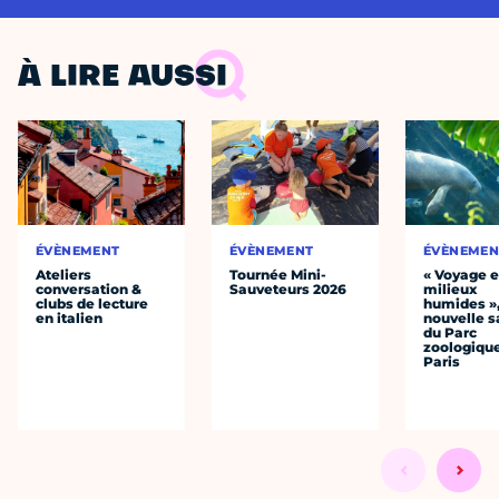
À LIRE AUSSI
ÉVÈNEMENT
ÉVÈNEMENT
ÉVÈNEMEN
Ateliers
Tournée Mini-
« Voyage 
conversation &
Sauveteurs 2026
milieux
clubs de lecture
humides »,
en italien
nouvelle s
du Parc
zoologiqu
Paris