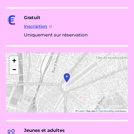
Gratuit
Inscription
Uniquement sur réservation
+
−
Leaflet
|
Map data ©
OpenStreetMap
contributors
Jeunes et adultes