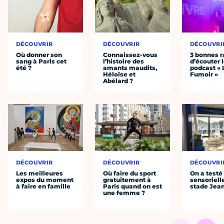
DÉCOUVRIR
DÉCOUVRIR
DÉCOUVRI
Où donner son
Connaissez-vous
3 bonnes r
sang à Paris cet
l’histoire des
d’écouter 
été ?
amants maudits,
podcast « 
Héloïse et
Fumoir »
Abélard ?
DÉCOUVRIR
DÉCOUVRIR
DÉCOUVRI
Les meilleures
Où faire du sport
On a testé 
expos du moment
gratuitement à
sensoriell
à faire en famille
Paris quand on est
stade Jea
une femme ?