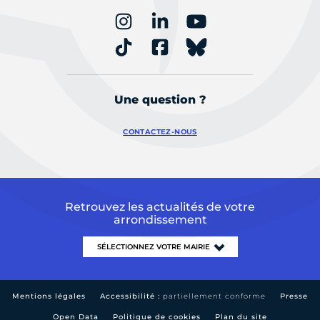
Une question ?
CONTACTEZ-NOUS
Retrouvez les actualités de votre
arrondissement
Mentions légales
Accessibilité :
partiellement conforme
Presse
Open Data
Politique de cookies
Plan du site