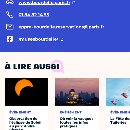
www.bourdelle.paris.fr
01 84 82 14 55
eppm-bourdelle.reservations@paris.fr
/museebourdelle/
À LIRE AUSSI
ÉVÈNEMENT
ÉVÈNEMENT
ÉVÈNEMEN
Observation de
Où voir la vasque :
La Fête de
l'éclipse de Soleil
toutes les infos
Tuileries
au parc André
pratiques
Citroën