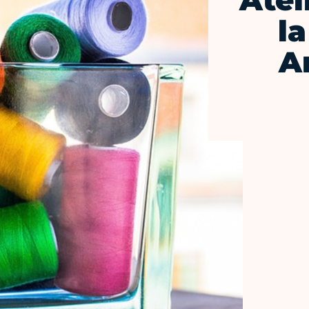
Atel
l
A