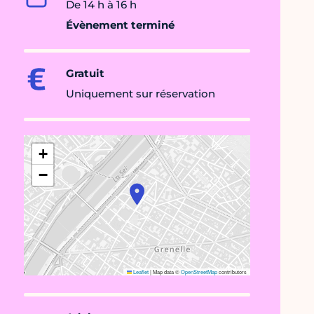
De 14 h à 16 h
Évènement terminé
Gratuit
Uniquement sur réservation
+
−
Leaflet
|
Map data ©
OpenStreetMap
contributors