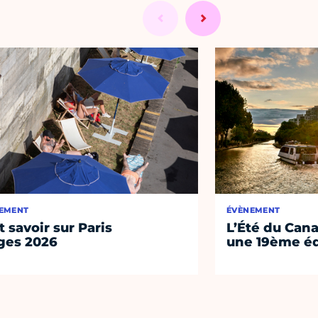
EMENT
ÉVÈNEMENT
t savoir sur Paris
L’Été du Cana
ges 2026
une 19ème éd