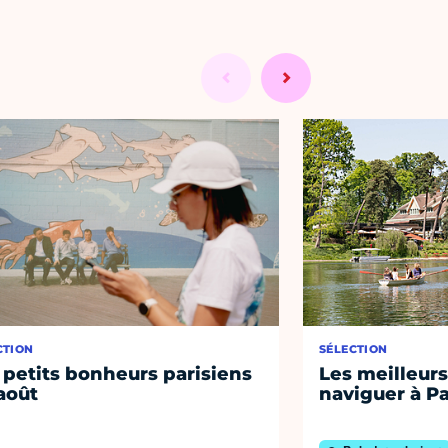
CTION
SÉLECTION
 petits bonheurs parisiens
Les meilleurs
août
naviguer à Pa