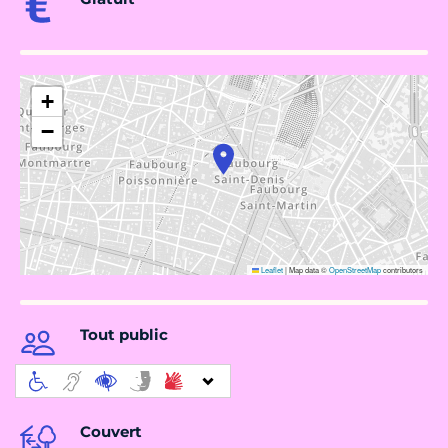
+
−
Leaflet
|
Map data ©
OpenStreetMap
contributors
Tout public
Couvert