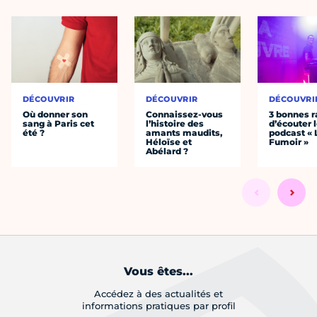
DÉCOUVRIR
DÉCOUVRIR
DÉCOUVRI
Où donner son
Connaissez-vous
3 bonnes r
sang à Paris cet
l’histoire des
d’écouter 
été ?
amants maudits,
podcast « 
Héloïse et
Fumoir »
Abélard ?
Vous êtes...
Accédez à des actualités et
informations pratiques par profil