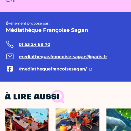
Évènement proposé par :
Médiathèque Françoise Sagan
01 53 24 69 70
mediatheque.francoise-sagan@paris.fr
/mediathequefrancoisesagan/
À LIRE AUSSI