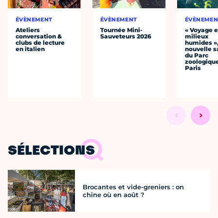
ÉVÈNEMENT
ÉVÈNEMENT
ÉVÈNEMEN
Ateliers
Tournée Mini-
« Voyage 
conversation &
Sauveteurs 2026
milieux
clubs de lecture
humides »,
en italien
nouvelle s
du Parc
zoologiqu
Paris
SÉLECTIONS
Brocantes et vide-greniers : on
chine où en août ?