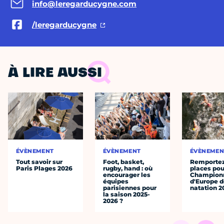
info@leregarducygne.com
/leregarducygne
À LIRE AUSSI
ÉVÈNEMENT
ÉVÈNEMENT
ÉVÈNEMEN
Tout savoir sur
Foot, basket,
Remportez
Paris Plages 2026
rugby, hand : où
places pou
encourager les
Champion
équipes
d'Europe 
parisiennes pour
natation 2
la saison 2025-
2026 ?