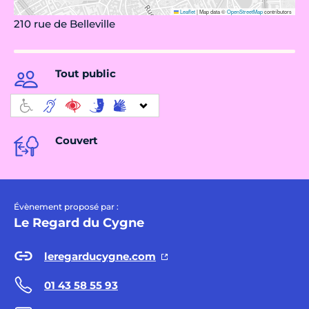
Leaflet
|
Map data ©
OpenStreetMap
contributors
210 rue de Belleville
Tout public
Couvert
Évènement proposé par :
Le Regard du Cygne
leregarducygne.com
01 43 58 55 93