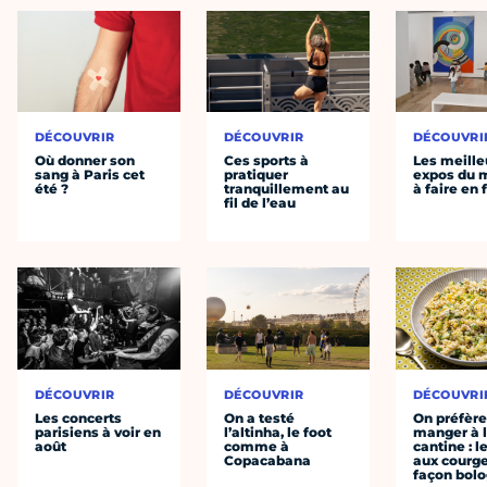
DÉCOUVRIR
DÉCOUVRIR
DÉCOUVRI
Où donner son
Ces sports à
Les meille
sang à Paris cet
pratiquer
expos du
été ?
tranquillement au
à faire en 
fil de l’eau
DÉCOUVRIR
DÉCOUVRIR
DÉCOUVRI
Les concerts
On a testé
On préfèr
parisiens à voir en
l’altinha, le foot
manger à 
août
comme à
cantine : l
Copacabana
aux courge
façon bol