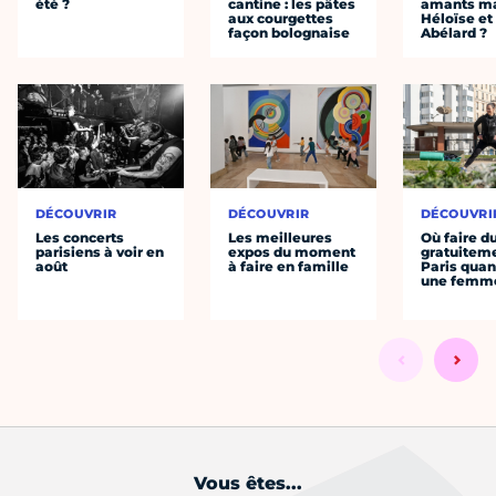
été ?
cantine : les pâtes
amants ma
aux courgettes
Héloïse et
façon bolognaise
Abélard ?
DÉCOUVRIR
DÉCOUVRIR
DÉCOUVRI
Les concerts
Les meilleures
Où faire d
parisiens à voir en
expos du moment
gratuitem
août
à faire en famille
Paris quan
une femm
Vous êtes...