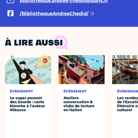
bibliotheque.andree-chedid@paris.fr
/BibliothequeAndreeChedid/
À LIRE AUSSI
ÉVÈNEMENT
ÉVÈNEMENT
ÉVÈNEMEN
Le super pouvoir
Ateliers
Les rende
des Sourds : carte
conversation &
de l'Escali
blanche à l'auteur
clubs de lecture
littéraire e
Nikesco
en italien
culturel