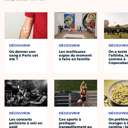
DÉCOUVRIR
DÉCOUVRIR
DÉCOUVRI
Où donner son
Les meilleures
On a testé
sang à Paris cet
expos du moment
l’altinha, l
été ?
à faire en famille
comme à
Copacaba
DÉCOUVRIR
DÉCOUVRIR
DÉCOUVRI
Les concerts
Ces sports à
On préfèr
parisiens à voir en
pratiquer
manger à 
août
tranquillement au
cantine : l