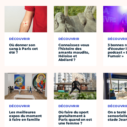
DÉCOUVRIR
DÉCOUVRIR
DÉCOUVRI
Où donner son
Connaissez-vous
3 bonnes r
sang à Paris cet
l’histoire des
d’écouter 
été ?
amants maudits,
podcast « 
Héloïse et
Fumoir »
Abélard ?
DÉCOUVRIR
DÉCOUVRIR
DÉCOUVRI
Les meilleures
Où faire du sport
On a testé 
expos du moment
gratuitement à
sensoriell
à faire en famille
Paris quand on est
stade Jea
une femme ?