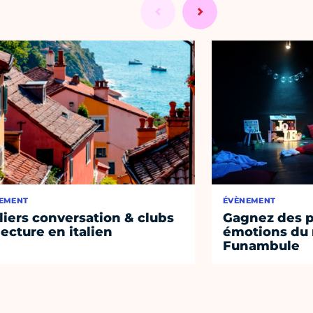
EMENT
ÉVÈNEMENT
liers conversation & clubs
Gagnez des p
lecture en italien
émotions du 
Funambule