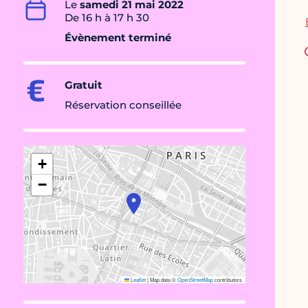
Le
samedi 21 mai 2022
De 16 h à 17 h 30
Évènement terminé
Gratuit
Réservation conseillée
+
−
Leaflet
|
Map data ©
OpenStreetMap
contributors