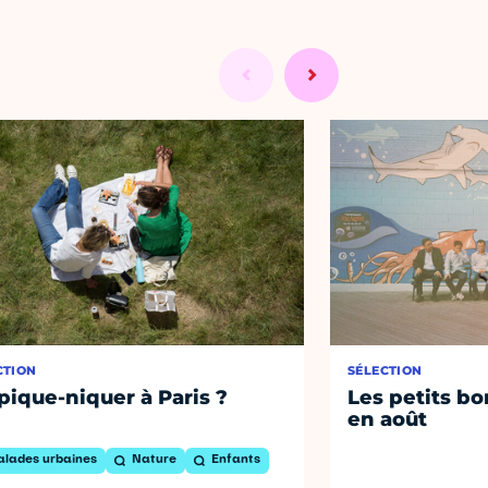
CTION
SÉLECTION
pique-niquer à Paris ?
Les petits bo
en août
alades urbaines
Nature
Enfants