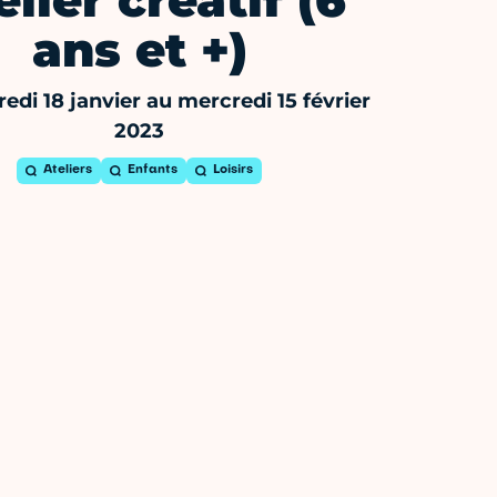
elier créatif (6
ans et +)
edi 18 janvier au mercredi 15 février
2023
Ateliers
Enfants
Loisirs