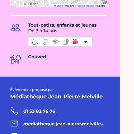
Leaflet
|
Map data ©
OpenStreetMap
contributors
Tout-petits, enfants et jeunes
De 7 à 14 ans
Couvert
Évènement proposé par :
Médiathèque Jean-Pierre Melville
01 53 82 76 76
mediatheque.jean-pierre.melville@paris.fr