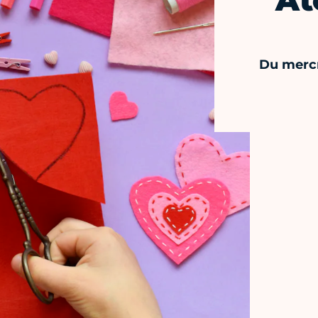
At
Du mercr