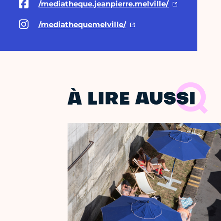
/mediatheque.jeanpierre.melville/
/mediathequemelville/
À LIRE AUSSI