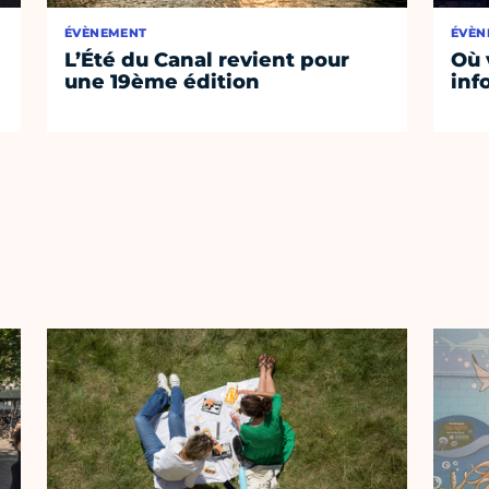
ÉVÈNEMENT
ÉVÈN
L’Été du Canal revient pour
Où 
une 19ème édition
inf