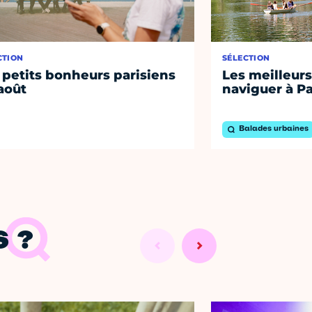
CTION
SÉLECTION
 petits bonheurs parisiens
Les meilleurs
août
naviguer à Pa
Balades urbaines
 ?