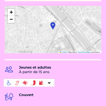
+
−
Leaflet
|
Map data ©
OpenStreetMap
contributors
Jeunes et adultes
À partir de 15 ans
Couvert