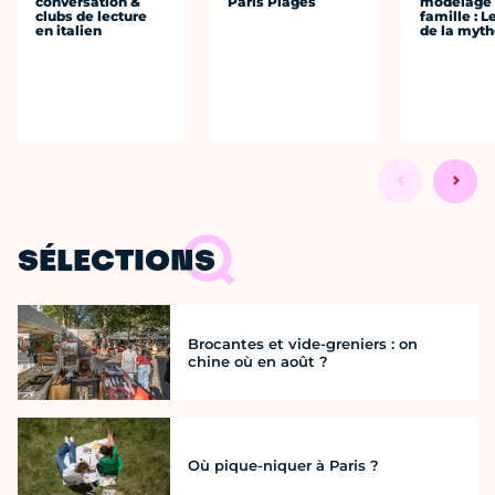
conversation &
Paris Plages
modelage
clubs de lecture
famille : L
en italien
de la myth
SÉLECTIONS
Brocantes et vide-greniers : on
chine où en août ?
Où pique-niquer à Paris ?