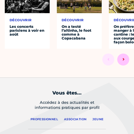
DÉCOUVRIR
DÉCOUVRIR
DÉCOUVRI
Les concerts
On a testé
On préfèr
parisiens à voir en
l’altinha, le foot
manger à 
août
comme à
cantine : l
Copacabana
aux courge
façon bol
Vous êtes...
Accédez à des actualités et
informations pratiques par profil
PROFESSIONNEL
ASSOCIATION
JEUNE