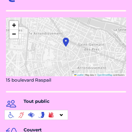
+
−
Leaflet
|
Map data ©
OpenStreetMap
contributors
15 boulevard Raspail
Tout public
Couvert