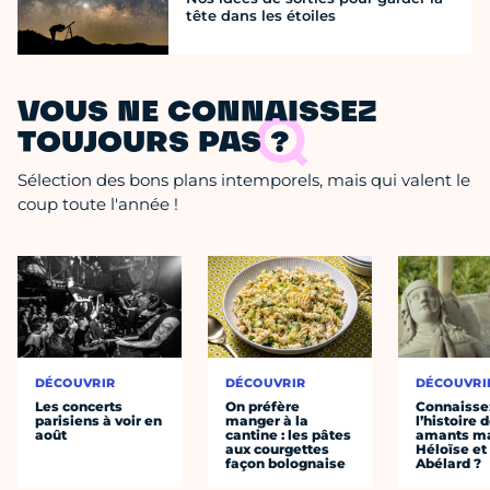
tête dans les étoiles
VOUS NE CONNAISSEZ
TOUJOURS PAS ?
Sélection des bons plans intemporels, mais qui valent le
coup toute l'année !
DÉCOUVRIR
DÉCOUVRIR
DÉCOUVRI
Les concerts
On préfère
Connaisse
parisiens à voir en
manger à la
l’histoire 
août
cantine : les pâtes
amants ma
aux courgettes
Héloïse et
façon bolognaise
Abélard ?