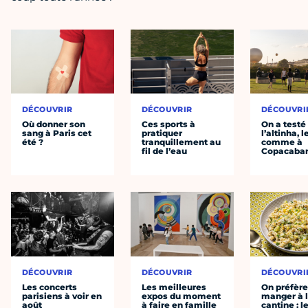
DÉCOUVRIR
DÉCOUVRIR
DÉCOUVRI
Où donner son
Ces sports à
On a testé
sang à Paris cet
pratiquer
l’altinha, l
été ?
tranquillement au
comme à
fil de l’eau
Copacaba
DÉCOUVRIR
DÉCOUVRIR
DÉCOUVRI
Les concerts
Les meilleures
On préfèr
parisiens à voir en
expos du moment
manger à 
août
à faire en famille
cantine : l