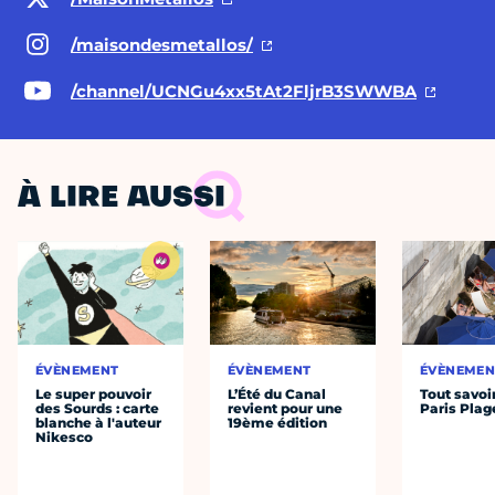
/maisondesmetallos/
/channel/UCNGu4xx5tAt2FljrB3SWWBA
À LIRE AUSSI
ÉVÈNEMENT
ÉVÈNEMENT
ÉVÈNEMEN
Le super pouvoir
L’Été du Canal
Tout savoi
des Sourds : carte
revient pour une
Paris Plag
blanche à l'auteur
19ème édition
Nikesco