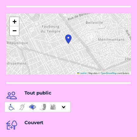
+
−
Leaflet
|
Map data ©
OpenStreetMap
contributors
Tout public
Couvert