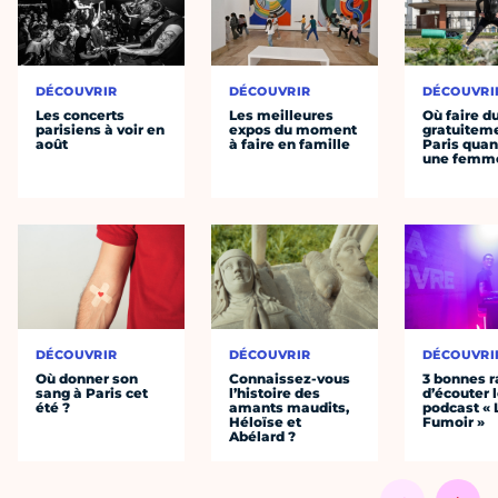
DÉCOUVRIR
DÉCOUVRIR
DÉCOUVRI
Les concerts
Les meilleures
Où faire d
parisiens à voir en
expos du moment
gratuitem
août
à faire en famille
Paris quan
une femm
DÉCOUVRIR
DÉCOUVRIR
DÉCOUVRI
Où donner son
Connaissez-vous
3 bonnes r
sang à Paris cet
l’histoire des
d’écouter 
été ?
amants maudits,
podcast « 
Héloïse et
Fumoir »
Abélard ?