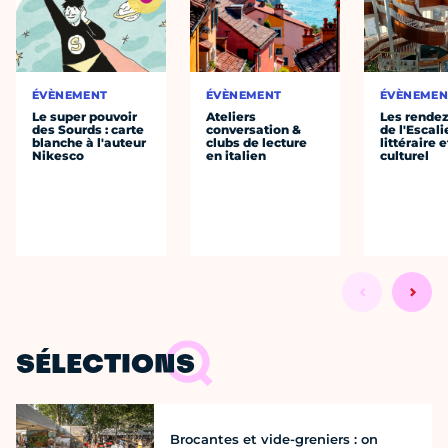
ÉVÈNEMENT
ÉVÈNEMENT
ÉVÈNEMEN
Le super pouvoir
Ateliers
Les rende
des Sourds : carte
conversation &
de l'Escali
blanche à l'auteur
clubs de lecture
littéraire e
Nikesco
en italien
culturel
SÉLECTIONS
Brocantes et vide-greniers : on