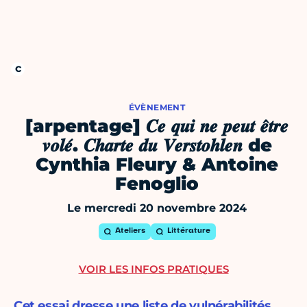
ÉVÈNEMENT
[arpentage] 𝑪𝒆 𝒒𝒖𝒊 𝒏𝒆 𝒑𝒆𝒖𝒕 𝒆̂𝒕𝒓𝒆
𝒗𝒐𝒍𝒆́. 𝑪𝒉𝒂𝒓𝒕𝒆 𝒅𝒖 𝑽𝒆𝒓𝒔𝒕𝒐𝒉𝒍𝒆𝒏 de
Cynthia Fleury & Antoine
Fenoglio
Le mercredi 20 novembre 2024
Ateliers
Littérature
VOIR LES INFOS PRATIQUES
Cet essai dresse une liste de vulnérabilités