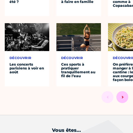
été ?
à faire en famille
comme à
Copacaba
DÉCOUVRIR
DÉCOUVRIR
DÉCOUVRI
Les concerts
Ces sports à
On préfèr
parisiens à voir en
pratiquer
manger à 
août
tranquillement au
cantine : l
fil de l’eau
aux courge
façon bol
Vous êtes...