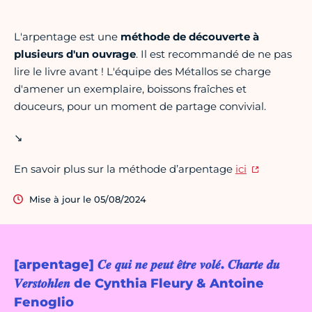
L'arpentage est une
méthode de découverte à
plusieurs d'un ouvrage
. Il est recommandé de ne pas
lire le livre avant ! L'équipe des Métallos se charge
d'amener un exemplaire, boissons fraîches et
douceurs, pour un moment de partage convivial.
↘
En savoir plus sur la méthode d’arpentage
ici
Mise à jour le 05/08/2024
[arpentage] 𝑪𝒆 𝒒𝒖𝒊 𝒏𝒆 𝒑𝒆𝒖𝒕 𝒆̂𝒕𝒓𝒆 𝒗𝒐𝒍𝒆́. 𝑪𝒉𝒂𝒓𝒕𝒆 𝒅𝒖
𝑽𝒆𝒓𝒔𝒕𝒐𝒉𝒍𝒆𝒏 de Cynthia Fleury & Antoine
Fenoglio