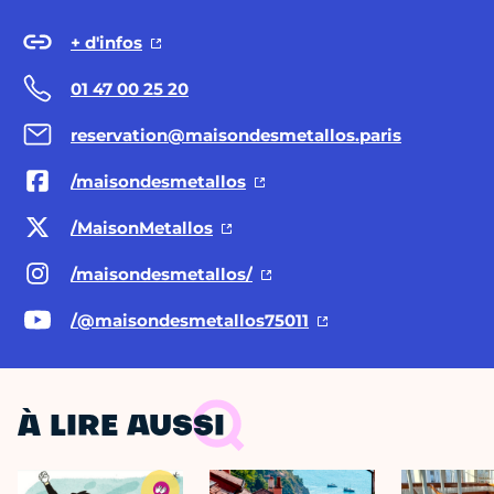
+ d'infos
01 47 00 25 20
reservation@maisondesmetallos.paris
/maisondesmetallos
/MaisonMetallos
/maisondesmetallos/
/@maisondesmetallos75011
À LIRE AUSSI