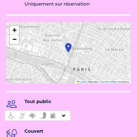
Uniquement sur réservation
+
−
Leaflet
|
Map data ©
OpenStreetMap
contributors
Tout public
Couvert