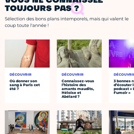
VOUS NE CONNAISSEZ
TOUJOURS PAS ?
Sélection des bons plans intemporels, mais qui valent le
coup toute l'année !
DÉCOUVRIR
DÉCOUVRIR
DÉCOUVRI
Où donner son
Connaissez-vous
3 bonnes r
sang à Paris cet
l’histoire des
d’écouter 
été ?
amants maudits,
podcast « 
Héloïse et
Fumoir »
Abélard ?