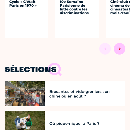
Cycle « C'était
10e Semaine
Ciné-club 
Paris en 1970 »
Parisienne de
cinéma de
lutte contre les
cinéastes 
discriminations
mois d'ao
SÉLECTIONS
Brocantes et vide-greniers : on
chine où en août ?
Où pique-niquer à Paris ?