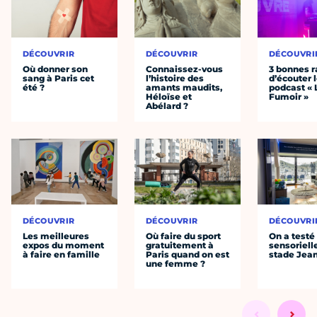
DÉCOUVRIR
DÉCOUVRIR
DÉCOUVRI
Où donner son
Connaissez-vous
3 bonnes r
sang à Paris cet
l’histoire des
d’écouter 
été ?
amants maudits,
podcast « 
Héloïse et
Fumoir »
Abélard ?
DÉCOUVRIR
DÉCOUVRIR
DÉCOUVRI
Les meilleures
Où faire du sport
On a testé 
expos du moment
gratuitement à
sensoriell
à faire en famille
Paris quand on est
stade Jea
une femme ?