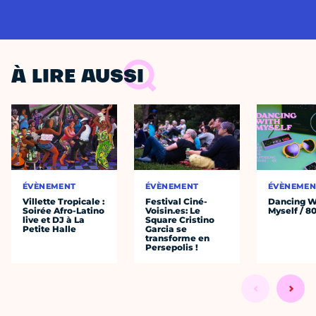
À LIRE AUSSI
ÉVÈNEMENT
ÉVÈNEMENT
ÉVÈNEMEN
Villette Tropicale :
Festival Ciné-
Dancing W
Soirée Afro-Latino
Voisin.es: Le
Myself / 80
live et DJ à La
Square Cristino
Petite Halle
Garcia se
transforme en
Persepolis !