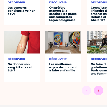
DÉCOUVRIR
DÉCOUVRIR
DÉCOUVRI
Les concerts
On préfère
Connaisse
parisiens à voir en
manger à la
l’histoire 
août
cantine : les pâtes
amants ma
aux courgettes
Héloïse et
façon bolognaise
Abélard ?
DÉCOUVRIR
DÉCOUVRIR
DÉCOUVRI
Où donner son
Les meilleures
Où faire d
sang à Paris cet
expos du moment
gratuitem
été ?
à faire en famille
Paris quan
une femm