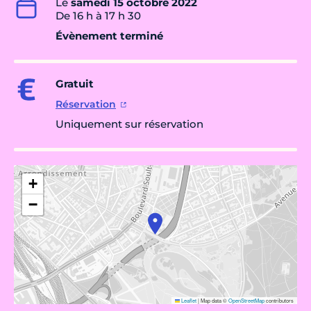
Le
samedi 15 octobre 2022
De 16 h à 17 h 30
Évènement terminé
Gratuit
Réservation
Uniquement sur réservation
+
−
Leaflet
|
Map data ©
OpenStreetMap
contributors