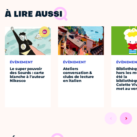
À LIRE AUSSI
ÉVÈNEMENT
ÉVÈNEMENT
ÉVÈNEMEN
Le super pouvoir
Ateliers
Bibliothè
des Sourds : carte
conversation &
hors les mu
blanche à l'auteur
clubs de lecture
été la
Nikesco
en italien
bibliothèq
Colette Viv
met au vert