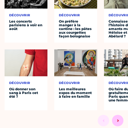
DÉCOUVRIR
DÉCOUVRIR
DÉCOUVRI
Les concerts
On préfère
Connaisse
parisiens à voir en
manger à la
l’histoire 
août
cantine : les pâtes
amants ma
aux courgettes
Héloïse et
façon bolognaise
Abélard ?
DÉCOUVRIR
DÉCOUVRIR
DÉCOUVRI
Où donner son
Les meilleures
Où faire d
sang à Paris cet
expos du moment
gratuitem
été ?
à faire en famille
Paris quan
une femm