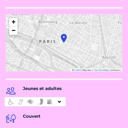
+
−
Leaflet
|
Map data ©
OpenStreetMap
contributors
Jeunes et adultes
Couvert