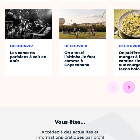
DÉCOUVRIR
DÉCOUVRIR
DÉCOUVRI
Les concerts
On a testé
On préfèr
parisiens à voir en
l’altinha, le foot
manger à 
août
comme à
cantine : l
Copacabana
aux courge
façon bol
Vous êtes...
Accédez à des actualités et
informations pratiques par profil