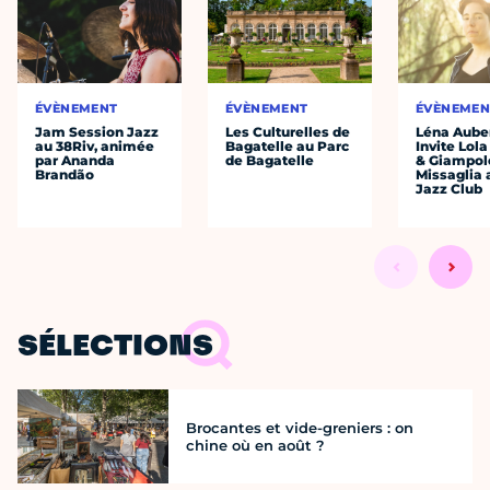
ÉVÈNEMENT
ÉVÈNEMENT
ÉVÈNEMEN
Jam Session Jazz
Les Culturelles de
Léna Auber
au 38Riv, animée
Bagatelle au Parc
Invite Lol
par Ananda
de Bagatelle
& Giampol
Brandão
Missaglia 
Jazz Club
SÉLECTIONS
Brocantes et vide-greniers : on
chine où en août ?