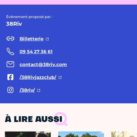
Évènement proposé par :
38Riv
Billetterie
09 54 27 36 61
contact@38riv.com
/38Rivjazzclub/
/38riv/
À LIRE AUSSI