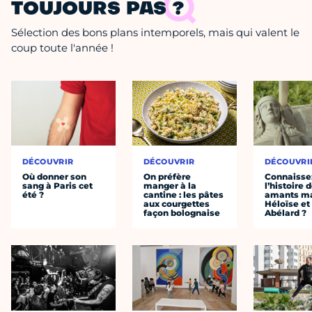
TOUJOURS PAS ?
Sélection des bons plans intemporels, mais qui valent le
coup toute l'année !
DÉCOUVRIR
DÉCOUVRIR
DÉCOUVRI
Où donner son
On préfère
Connaisse
sang à Paris cet
manger à la
l’histoire 
été ?
cantine : les pâtes
amants ma
aux courgettes
Héloïse et
façon bolognaise
Abélard ?