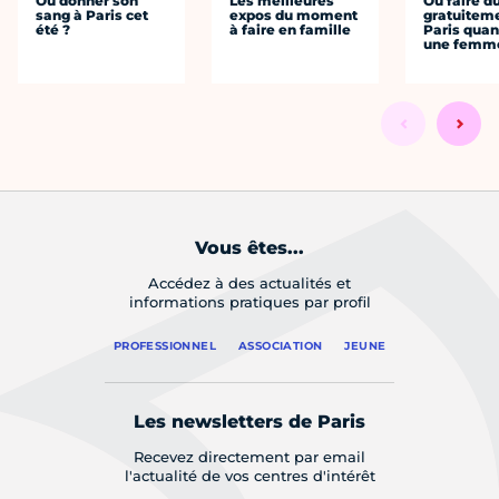
Où donner son
Les meilleures
Où faire d
sang à Paris cet
expos du moment
gratuitem
été ?
à faire en famille
Paris quan
une femm
Vous êtes...
Accédez à des actualités et
informations pratiques par profil
PROFESSIONNEL
ASSOCIATION
JEUNE
Les newsletters de Paris
Recevez directement par email
l'actualité de vos centres d'intérêt