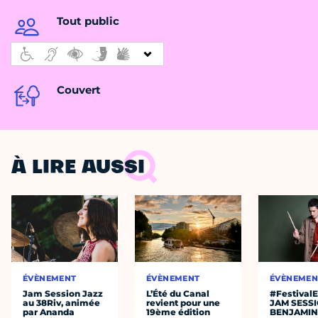
Tout public
Couvert
À LIRE AUSSI
ÉVÈNEMENT
ÉVÈNEMENT
ÉVÈNEMEN
Jam Session Jazz
L’Été du Canal
#Festival
au 38Riv, animée
revient pour une
JAM SESS
par Ananda
19ème édition
BENJAMIN