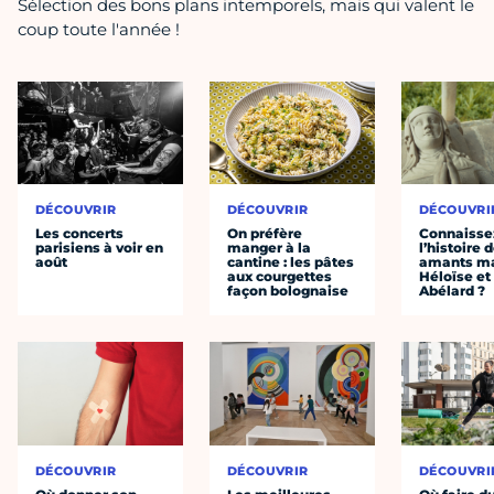
Sélection des bons plans intemporels, mais qui valent le
coup toute l'année !
DÉCOUVRIR
DÉCOUVRIR
DÉCOUVRI
Les concerts
On préfère
Connaisse
parisiens à voir en
manger à la
l’histoire 
août
cantine : les pâtes
amants ma
aux courgettes
Héloïse et
façon bolognaise
Abélard ?
DÉCOUVRIR
DÉCOUVRIR
DÉCOUVRI