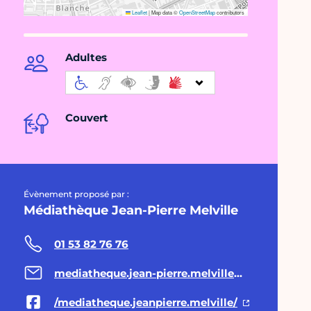
Leaflet
|
Map data ©
OpenStreetMap
contributors
Adultes
Couvert
Évènement proposé par :
Médiathèque Jean-Pierre Melville
01 53 82 76 76
mediatheque.jean-pierre.melville@paris.fr
/mediatheque.jeanpierre.melville/