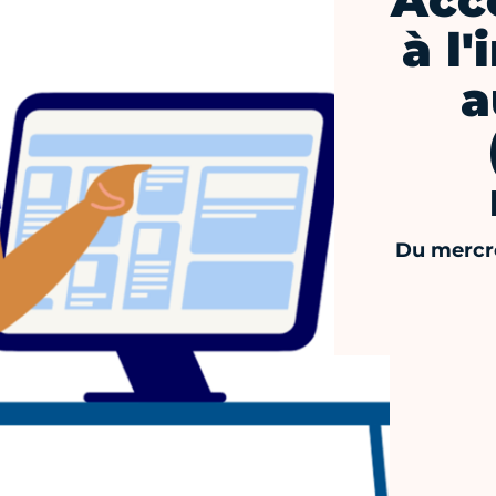
Acc
à l
a
Du mercre