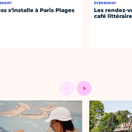
EMENT
ÉVÈNEMENT
ss s'installe à Paris Plages
Les rendez-vo
café littérair