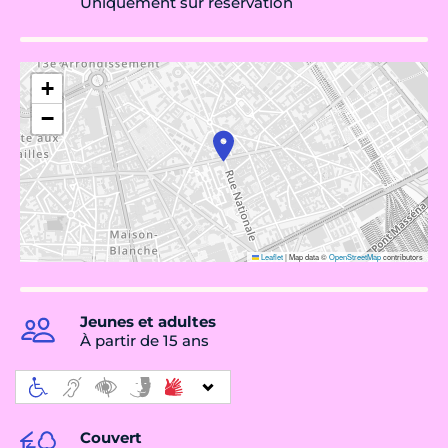
Uniquement sur réservation
+
−
Leaflet
|
Map data ©
OpenStreetMap
contributors
Jeunes et adultes
À partir de 15 ans
Couvert