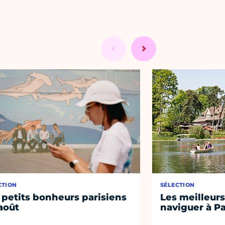
CTION
SÉLECTION
 petits bonheurs parisiens
Les meilleurs
août
naviguer à Pa