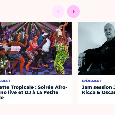
EMENT
ÉVÈNEMENT
lette Tropicale : Soirée Afro-
Jam session 
ino live et DJ à La Petite
Kicca & Osca
le