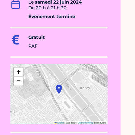
Le
samedi 22 juin 2024
De 20 h à 21 h 30
Évènement terminé
Gratuit
PAF
+
−
Leaflet
|
Map data ©
OpenStreetMap
contributors