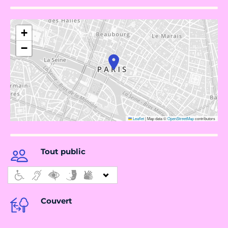
+
−
Leaflet
|
Map data ©
OpenStreetMap
contributors
Tout public
Couvert