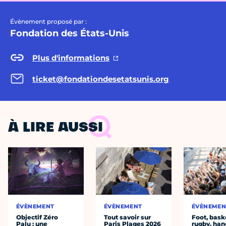
Évènement proposé par :
Fondation des États-Unis
Plus d'informations
ticket@fondationdesetatsunis.org
À LIRE AUSSI
ÉVÈNEMENT
ÉVÈNEMENT
ÉVÈNEMEN
Objectif Zéro
Tout savoir sur
Foot, bask
Palu : une
Paris Plages 2026
rugby, han