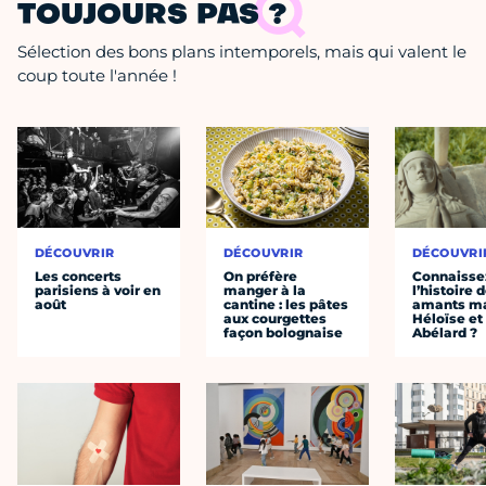
TOUJOURS PAS ?
Sélection des bons plans intemporels, mais qui valent le
coup toute l'année !
DÉCOUVRIR
DÉCOUVRIR
DÉCOUVRI
Les concerts
On préfère
Connaisse
parisiens à voir en
manger à la
l’histoire 
août
cantine : les pâtes
amants ma
aux courgettes
Héloïse et
façon bolognaise
Abélard ?