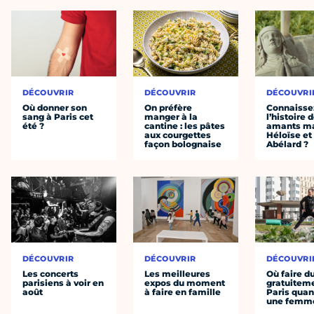
DÉCOUVRIR
DÉCOUVRIR
DÉCOUVRI
Où donner son
On préfère
Connaisse
sang à Paris cet
manger à la
l’histoire 
été ?
cantine : les pâtes
amants ma
aux courgettes
Héloïse et
façon bolognaise
Abélard ?
DÉCOUVRIR
DÉCOUVRIR
DÉCOUVRI
Les concerts
Les meilleures
Où faire d
parisiens à voir en
expos du moment
gratuitem
août
à faire en famille
Paris quan
une femm