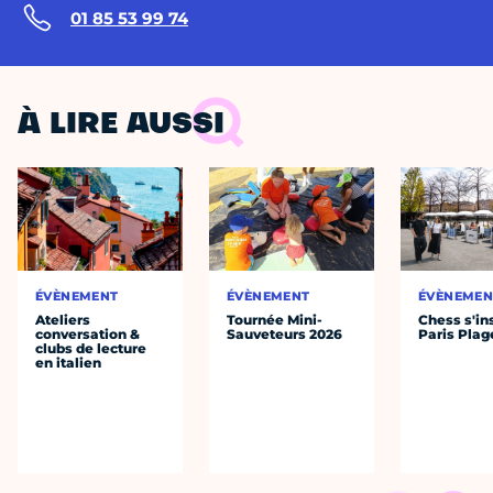
01 85 53 99 74
À LIRE AUSSI
ÉVÈNEMENT
ÉVÈNEMENT
ÉVÈNEMEN
Ateliers
Tournée Mini-
Chess s'ins
conversation &
Sauveteurs 2026
Paris Plag
clubs de lecture
en italien