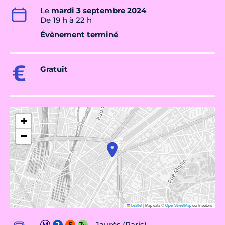
Le
mardi 3 septembre 2024
De 19 h à 22 h
Évènement terminé
Gratuit
+
−
Leaflet
|
Map data ©
OpenStreetMap
contributors
Jaurès (Paris)