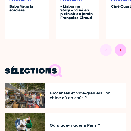
ÉVÈNEMENT
ÉVÈNEMENT
ÉVÈNEMEN
Baba Yaga la
« Lisbonne
Ciné Quart
sorcière
Story » : ciné en
plein air au jardin
Françoise Giroud
SÉLECTIONS
Brocantes et vide-greniers : on
chine où en août ?
Où pique-niquer à Paris ?