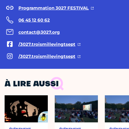
Programmation 3027 FESTIVAL
06 45 12 60 62
contact@3027.org
/3027.troismillevingtsept
/3027.troismillevingtsept
À LIRE AUSSI