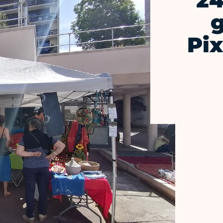
24
g
Pix