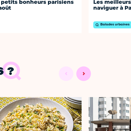
 petits bonheurs parisiens
Les meilleurs
août
naviguer à Pa
Balades urbaines
 ?