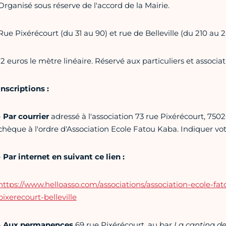
Organisé sous réserve de l'accord de la Mairie.
Rue Pixérécourt (du 31 au 90) et rue de Belleville (du 210 au 
12 euros le mètre linéaire. Réservé aux particuliers et associat
Inscriptions :
-
Par courrier
adressé à l'association 73 rue Pixérécourt, 7502
chèque à l'ordre d'Association Ecole Fatou Kaba. Indiquer vot
-
Par internet en suivant ce lien :
https://www.helloasso.com/associations/association-ecole-f
pixerecourt-belleville
-
Aux permanences
69 rue Pixérécourt, au bar
La cantina de