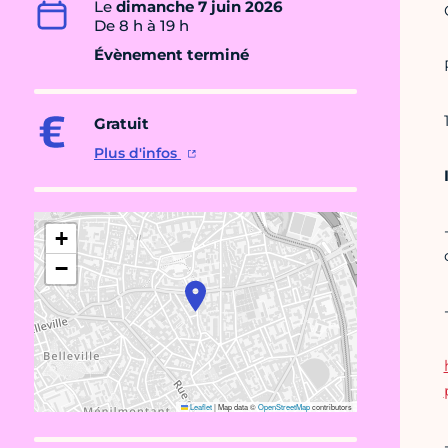
Le
dimanche 7 juin 2026
De 8 h à 19 h
Évènement terminé
Gratuit
Plus d'infos
+
−
Leaflet
|
Map data ©
OpenStreetMap
contributors