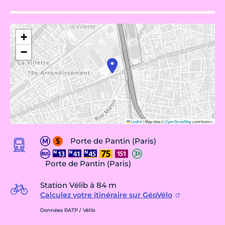
+
−
Leaflet
|
Map data ©
OpenStreetMap
contributors
Porte de Pantin (Paris)
Porte de Pantin (Paris)
Station Vélib à 84 m
Calculez votre itinéraire sur GéoVélo
Données RATP / Vélib