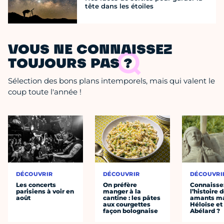
tête dans les étoiles
VOUS NE CONNAISSEZ
TOUJOURS PAS ?
Sélection des bons plans intemporels, mais qui valent le
coup toute l'année !
DÉCOUVRIR
DÉCOUVRIR
DÉCOUVRI
Les concerts
On préfère
Connaisse
parisiens à voir en
manger à la
l’histoire 
août
cantine : les pâtes
amants ma
aux courgettes
Héloïse et
façon bolognaise
Abélard ?