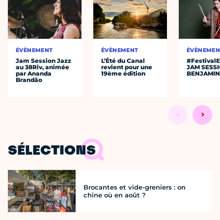
ÉVÈNEMENT
ÉVÈNEMENT
ÉVÈNEMEN
Jam Session Jazz
L’Été du Canal
#Festival
au 38Riv, animée
revient pour une
JAM SESS
par Ananda
19ème édition
BENJAMIN
Brandão
SÉLECTIONS
Brocantes et vide-greniers : on
chine où en août ?